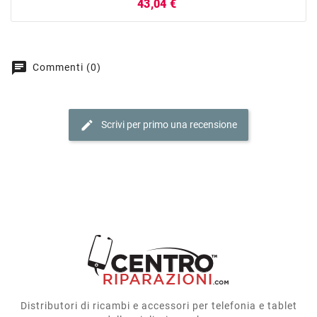
Prezzo
43,04 €
chat
Commenti (0)
edit
Scrivi per primo una recensione
Distributori di ricambi e accessori per telefonia e tablet