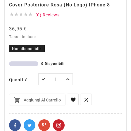
Cover Posteriore Rosa (no Logo) IPhone 8





(0) Reviews
36,95 €
Tasse incluse
Non disponibile
0 Disponibili
Quantità



Aggiungi Al Carrello