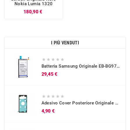
Nokia Lumia 1320
Prezzo
180,90 €
I PIÙ VENDUTI





Batteria Samsung Originale EB-BG973ABU Per Galaxy S10 (SM-G973)
Prezzo
29,45 €





Adesivo Cover Posteriore Originale Galaxy S10 (SM-G973)
Prezzo
4,90 €