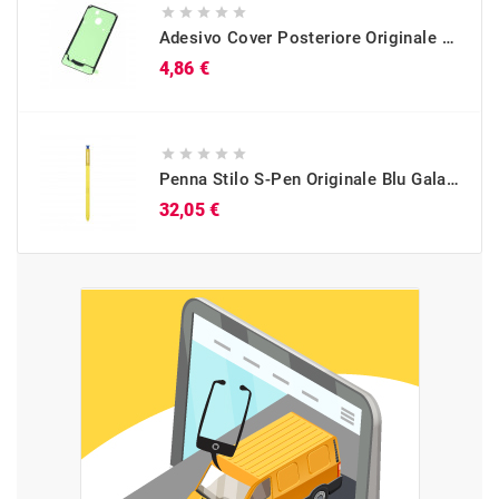





Adesivo Cover Posteriore Originale Galaxy A40 (SM-A405)
Prezzo
4,86 €





Penna Stilo S-Pen Originale Blu Galaxy Note 9 (SM-N960)
Prezzo
32,05 €