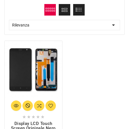

Rilevanza





Display LCD Touch
Screen Originale Nero