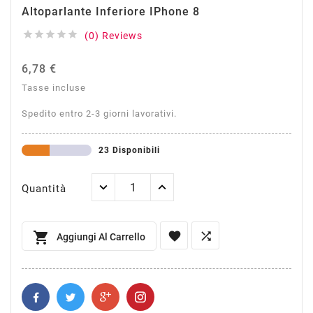
Altoparlante Inferiore IPhone 8





(0) Reviews
6,78 €
Tasse incluse
Spedito entro 2-3 giorni lavorativi.
23 Disponibili
Quantità



Aggiungi Al Carrello