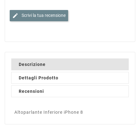
edit
Scrivi la tua recensione
Descrizione
Dettagli Prodotto
Recensioni
Altoparlante Inferiore iPhone 8