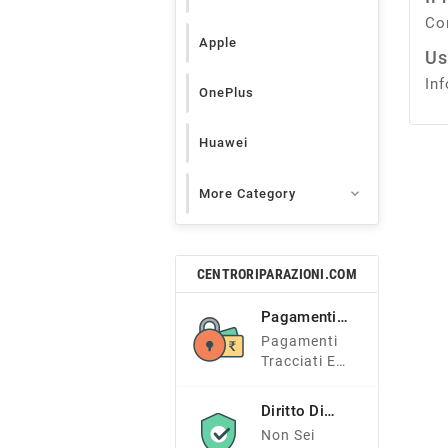
Co
Apple
Us
In
OnePlus
Huawei

More Category
CENTRORIPARAZIONI.COM
Pagamenti
Sicuri
Pagamenti
Tracciati E
Sicuri
Diritto Di
Recesso
Non Sei