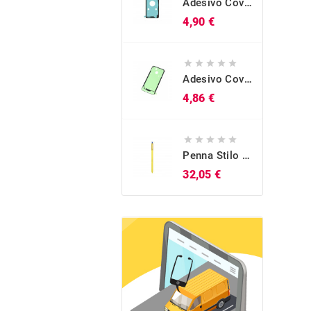
Adesivo Cover Posteriore Originale Galaxy S10 (SM-G973)
Prezzo
4,90 €





Adesivo Cover Posteriore Originale Galaxy A40 (SM-A405)
Prezzo
4,86 €





Penna Stilo S-Pen Originale Blu Galaxy Note 9 (SM-N960)
Prezzo
32,05 €