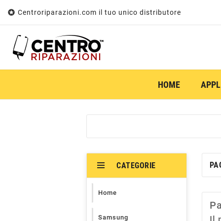

Centroriparazioni.com il tuo unico distributore
HOME
APPL
PA
CATEGORIE
Home
Pa
Samsung
Il