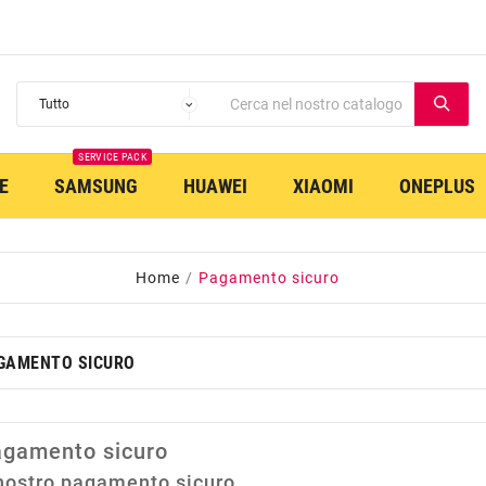
SERVICE PACK
E
SAMSUNG
HUAWEI
XIAOMI
ONEPLUS
Home
Pagamento sicuro
GAMENTO SICURO
gamento sicuro
 nostro pagamento sicuro