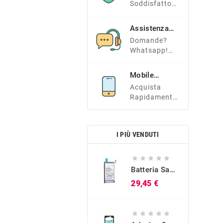
Soddisfatto?
Tranquillo E
Contattaci!
Assistenza
Clienti
Domande?
Whatsapp!
+39 366
7338966
Mobile
Friendly
Acquista
Rapidamente
Dal Tuo
Smartphone!
I PIÙ VENDUTI





Batteria Samsung Originale EB-BG973ABU Per Galaxy S10 (SM-G973)
Prezzo
29,45 €




