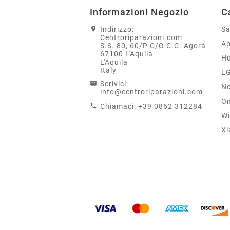
Informazioni Negozio
C
Indirizzo:
S
Centroriparazioni.com
Ap
S.S. 80, 60/P C/O C.C. Agorà
67100 L'Aquila
H
L'Aquila
Italy
L
Scrivici:
No
info@centroriparazioni.com
On
Chiamaci:
+39 0862 312284
Wi
Xi