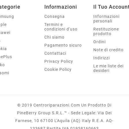
ategorie
Informazioni
Il Tuo Accoun
amsung
Consegna
Informazioni
personali
ple
Termini e
condizioni d'uso
Restituzione
uawei
prodotto
Chi siamo
G
Ordini
Pagamento sicuro
kia
Note di credito
Contattaci
ePlus
Indirizzi
Privacy Policy
ko
Le mie liste dei
Cookie Policy
desideri
aomi
© 2019 Centroriparazioni.com Un Prodotto Di
PineBerry Group S.r.l.™ - Sede Legale: Via Dei
Farnese, 10 67100 L'Aquila (AQ) Italy R.E.A. AQ-
133687 Partita IVA 01958160663