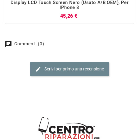
Display LCD Touch Screen Nero (Usato A/B OEM), Per
IPhone 8
Prezzo
45,26 €
chat
Commenti (0)
edit
Scrivi per primo una recensione