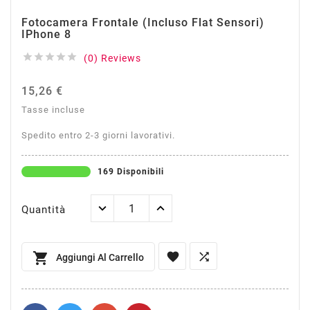
Fotocamera Frontale (incluso Flat Sensori)
IPhone 8





(0) Reviews
15,26 €
Tasse incluse
Spedito entro 2-3 giorni lavorativi.
169 Disponibili
Quantità



Aggiungi Al Carrello