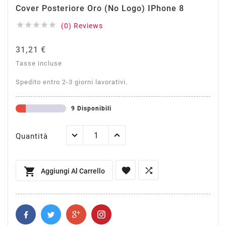
Cover Posteriore Oro (no Logo) IPhone 8





(0) Reviews
31,21 €
Tasse incluse
Spedito entro 2-3 giorni lavorativi.
9 Disponibili
Quantità



Aggiungi Al Carrello