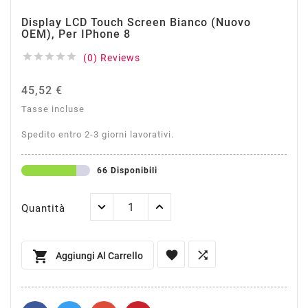
Display LCD Touch Screen Bianco (Nuovo
OEM), Per IPhone 8





(0) Reviews
45,52 €
Tasse incluse
Spedito entro 2-3 giorni lavorativi.
66 Disponibili
Quantità



Aggiungi Al Carrello