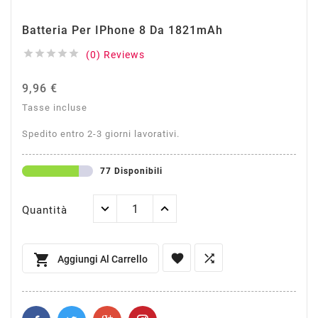
Batteria Per IPhone 8 Da 1821mAh





(0) Reviews
9,96 €
Tasse incluse
Spedito entro 2-3 giorni lavorativi.
77 Disponibili
Quantità



Aggiungi Al Carrello