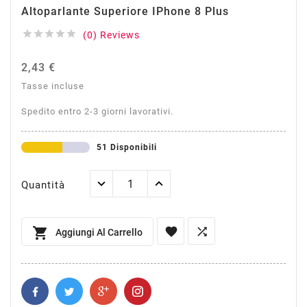
Altoparlante Superiore IPhone 8 Plus





(0) Reviews
2,43 €
Tasse incluse
Spedito entro 2-3 giorni lavorativi.
51 Disponibili
Quantità



Aggiungi Al Carrello