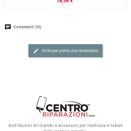
Prezzo
78,54 €
chat
Commenti (0)
edit
Scrivi per primo una recensione
Distributori di ricambi e accessori per telefonia e tablet