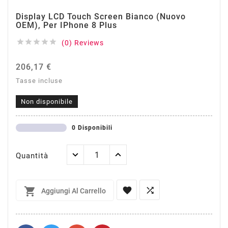
Display LCD Touch Screen Bianco (Nuovo
OEM), Per IPhone 8 Plus





(0) Reviews
206,17 €
Tasse incluse
Non disponibile
0 Disponibili
Quantità



Aggiungi Al Carrello