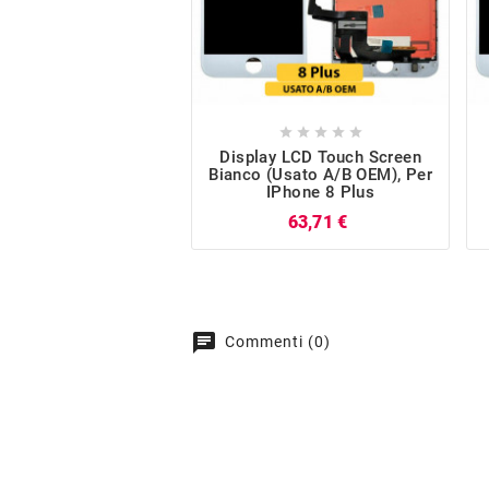





Display LCD Touch Screen
Bianco (Usato A/B OEM), Per
IPhone 8 Plus
Prezzo
63,71 €
chat
Commenti (0)