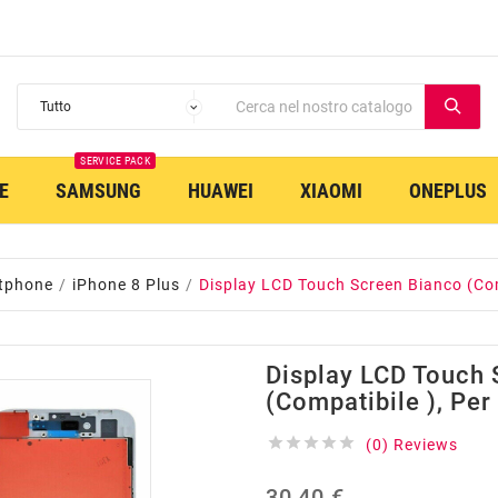
SERVICE PACK
E
SAMSUNG
HUAWEI
XIAOMI
ONEPLUS
tphone
iPhone 8 Plus
Display LCD Touch Screen Bianco (Com
Display LCD Touch 
(Compatibile ), Per





(0) Reviews
30,40 €