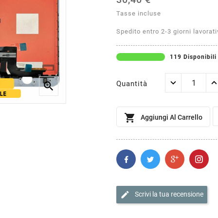
Tasse incluse
Spedito entro 2-3 giorni lavorati
119 Disponibili
Quantità


Aggiungi Al Carrello
edit
Scrivi la tua recensione