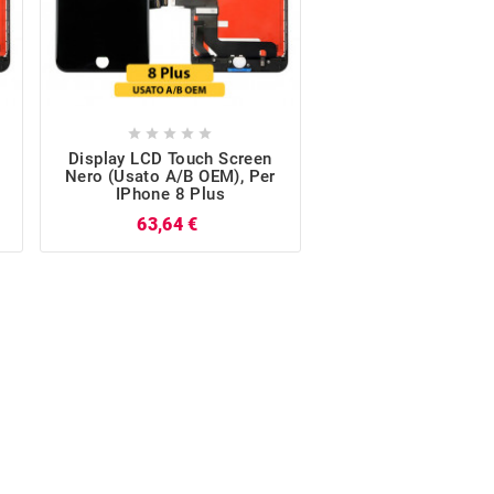










Display LCD Touch Screen
Display LCD Touch
Nero (Usato A/B OEM), Per
Nero (Nuovo OEM
IPhone 8 Plus
IPhone 8 Pl
Prezzo
63,64 €
211,10 €