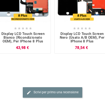










Display LCD Touch Screen
Display LCD Touch Screen
Bianco (Ricondizionato
Nero (Usato A/B OEM), Per
OEM), Per IPhone 8 Plus
IPhone 8 Plus
Prezzo
Prezzo
43,98 €
78,54 €
edit
Scrivi per primo una recensione