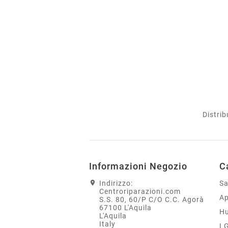
Distrib
Informazioni Negozio
C
Indirizzo:
S
Centroriparazioni.com
Ap
S.S. 80, 60/P C/O C.C. Agorà
67100 L'Aquila
H
L'Aquila
Italy
L