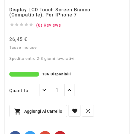
Display LCD Touch Screen Bianco
(Compatibile), Per IPhone 7





(0) Reviews
26,45 €
Tasse incluse
Spedito entro 2-3 giorni lavorativi.
106 Disponibili
Quantità



Aggiungi Al Carrello