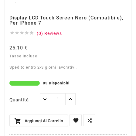
Display LCD Touch Screen Nero (Compatibile),
Per IPhone 7





(0) Reviews
25,10 €
Tasse incluse
Spedito entro 2-3 giorni lavorativi.
85 Disponibili
Quantità



Aggiungi Al Carrello