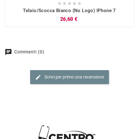





Telaio/Scocca Bianco (no Logo) IPhone 7
Prezzo
26,60 €
chat
Commenti (0)
edit
Scrivi per primo una recensione