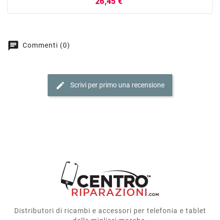
Prezzo
26,45 €
chat
Commenti (0)
edit
Scrivi per primo una recensione
Distributori di ricambi e accessori per telefonia e tablet