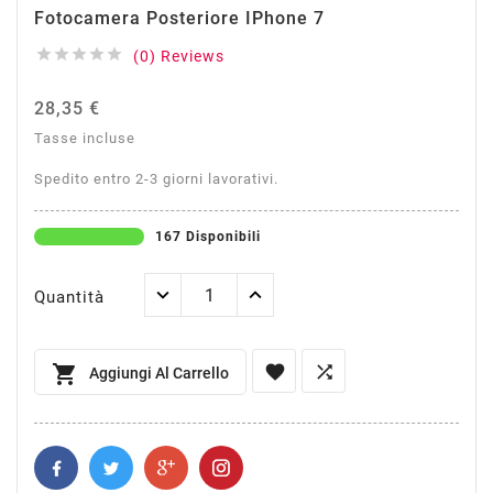
Fotocamera Posteriore IPhone 7





(0) Reviews
28,35 €
Tasse incluse
Spedito entro 2-3 giorni lavorativi.
167 Disponibili
Quantità



Aggiungi Al Carrello