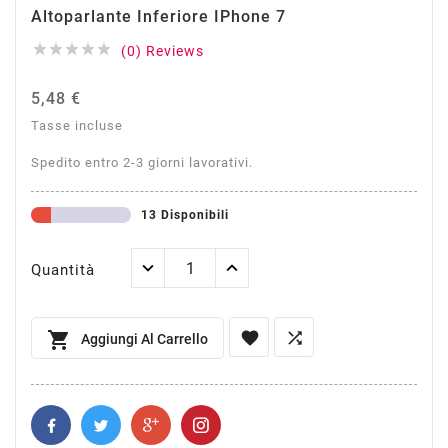
Altoparlante Inferiore IPhone 7





(0) Reviews
5,48 €
Tasse incluse
Spedito entro 2-3 giorni lavorativi.
13 Disponibili
Quantità



Aggiungi Al Carrello