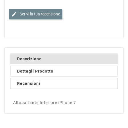
edit
Scrivi la tua recensione
Descrizione
Dettagli Prodotto
Recensioni
Altoparlante Inferiore iPhone 7