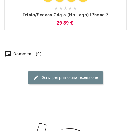





Telaio/Scocca Grigio (no Logo) IPhone 7
Prezzo
29,39 €
chat
Commenti (0)
edit
Scrivi per primo una recensione