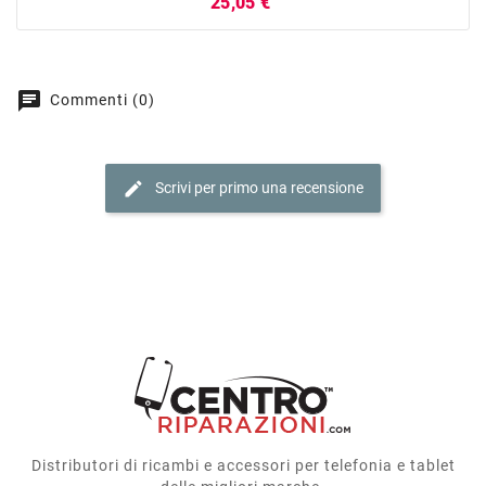
Prezzo
25,05 €
chat
Commenti (0)
edit
Scrivi per primo una recensione
Distributori di ricambi e accessori per telefonia e tablet