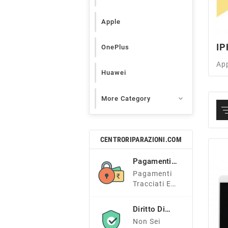
Apple
IP
OnePlus
Ap
Huawei

More Category
CENTRORIPARAZIONI.COM
Pagamenti
Sicuri
Pagamenti
Tracciati E
Sicuri
Diritto Di
Recesso
Non Sei