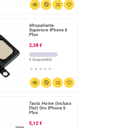
Altoparlante
Superiore IPhone 6
Plus
Prezzo
2,38 €
0 Disponibili





Tasto Home (incluso
Flat) Oro IPhone 6
Plus
Prezzo
5,12 €