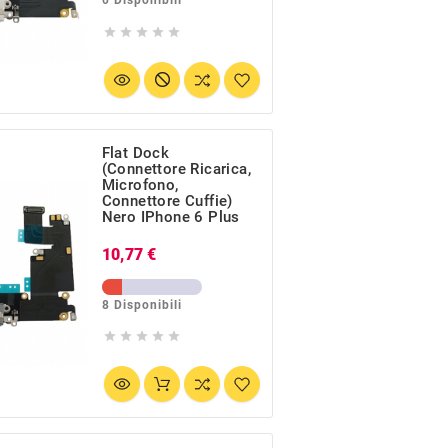
0 Disponibili





Flat Dock
(Connettore Ricarica,
Microfono,
Connettore Cuffie)
Nero IPhone 6 Plus
Prezzo
10,77 €
8 Disponibili




