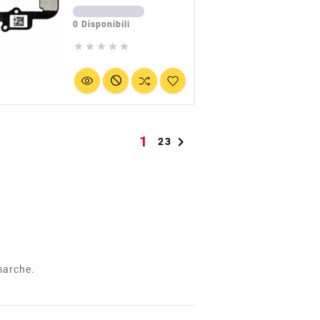
0 Disponibili





1

2
3
 marche.