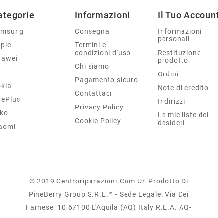
ategorie
Informazioni
Il Tuo Accoun
amsung
Consegna
Informazioni
personali
ple
Termini e
condizioni d'uso
Restituzione
uawei
prodotto
Chi siamo
G
Ordini
Pagamento sicuro
kia
Note di credito
Contattaci
ePlus
Indirizzi
Privacy Policy
ko
Le mie liste dei
Cookie Policy
desideri
aomi
© 2019 Centroriparazioni.com Un Prodotto Di
PineBerry Group S.r.l.™ - Sede Legale: Via Dei
Farnese, 10 67100 L'Aquila (AQ) Italy R.E.A. AQ-