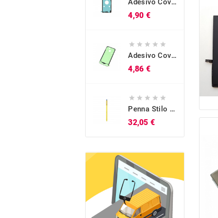
Adesivo Cover Posteriore Originale Galaxy S10 (SM-G973)
Prezzo
4,90 €





Adesivo Cover Posteriore Originale Galaxy A40 (SM-A405)
Prezzo
4,86 €





Penna Stilo S-Pen Originale Blu Galaxy Note 9 (SM-N960)
Prezzo
32,05 €