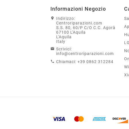
Informazioni Negozio
C
Indirizzo:
S
Centroriparazioni.com
Ap
S.S. 80, 60/P C/O C.C. Agorà
67100 L'Aquila
H
L'Aquila
Italy
L
Scrivici:
No
info@centroriparazioni.com
On
Chiamaci:
+39 0862 312284
Wi
Xi