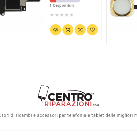
1 Disponibili





utori di ricambi e accessori per telefonia e tablet delle migliori