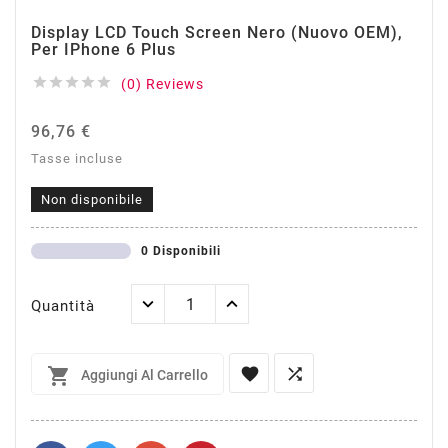
Display LCD Touch Screen Nero (Nuovo OEM),
Per IPhone 6 Plus





(0) Reviews
96,76 €
Tasse incluse
Non disponibile
0 Disponibili
Quantità



Aggiungi Al Carrello