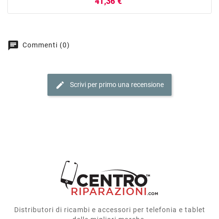
Prezzo
41,36 €
chat
Commenti (0)
edit
Scrivi per primo una recensione
Distributori di ricambi e accessori per telefonia e tablet