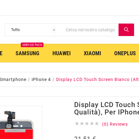
SERVICE PACK
E
SAMSUNG
HUAWEI
XIAOMI
ONEPLUS
 Smartphone
iPhone 4
Display LCD Touch Screen Bianco (Alt
Display LCD Touch 
Qualità), Per IPhon





(0) Reviews
21,51 €