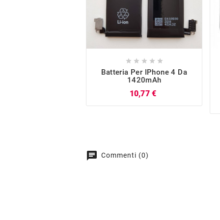





Batteria Per IPhone 4 Da
1420mAh
Prezzo
10,77 €
chat
Commenti (0)