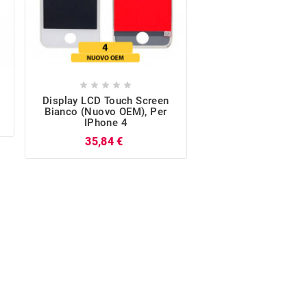










Display LCD Touch Screen
Gommino Tasto
Bianco (Nuovo OEM), Per
IPhone 4/4
IPhone 4
Pr
1,44 €
Prezzo
35,84 €