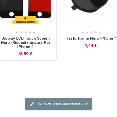










Display LCD Touch Screen
Tasto Home Nero IPhone 4
Nero (Ricondizionato), Per
Prezzo
1,44 €
IPhone 4
Prezzo
18,59 €
edit
Scrivi per primo una recensione