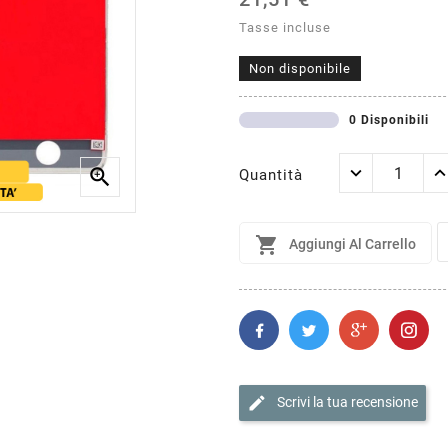
Tasse incluse
Non disponibile
0 Disponibili

Quantità

Aggiungi Al Carrello
edit
Scrivi la tua recensione