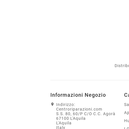
Distrib
Informazioni Negozio
C
Indirizzo:
S
Centroriparazioni.com
Ap
S.S. 80, 60/P C/O C.C. Agorà
67100 L'Aquila
H
L'Aquila
Italy
L