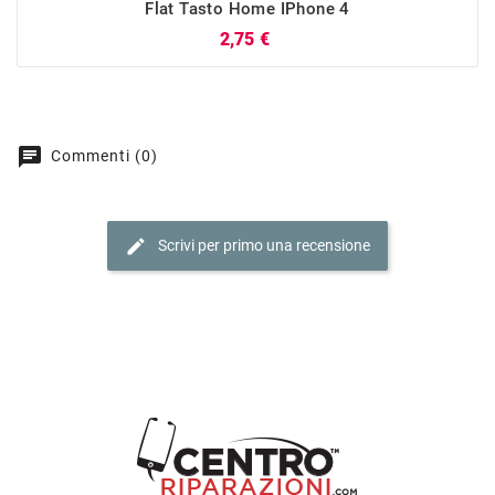
Flat Tasto Home IPhone 4
Prezzo
2,75 €
chat
Commenti (0)
edit
Scrivi per primo una recensione