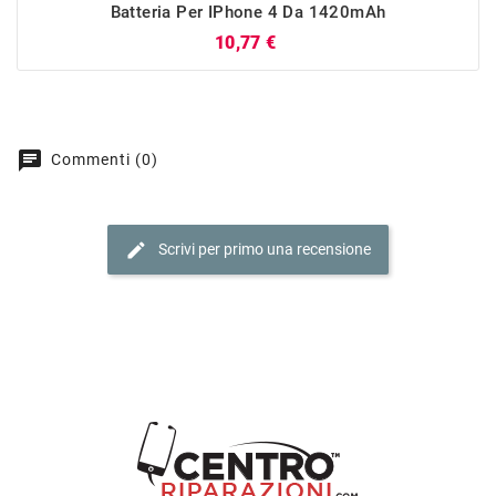
Batteria Per IPhone 4 Da 1420mAh
Prezzo
10,77 €
chat
Commenti (0)
edit
Scrivi per primo una recensione