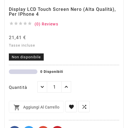
Display LCD Touch Screen Nero (Alta Qualità),
Per IPhone 4





(0) Reviews
21,41 €
Tasse incluse
Non disponibile
0 Disponibili
Quantità



Aggiungi Al Carrello