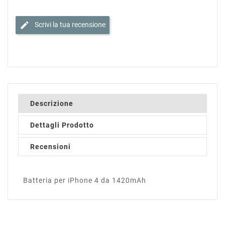
edit
Scrivi la tua recensione
Descrizione
Dettagli Prodotto
Recensioni
Batteria per iPhone 4 da 1420mAh