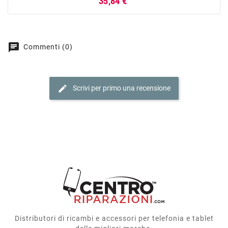
Prezzo
35,84 €
chat
Commenti (0)
edit
Scrivi per primo una recensione
Distributori di ricambi e accessori per telefonia e tablet