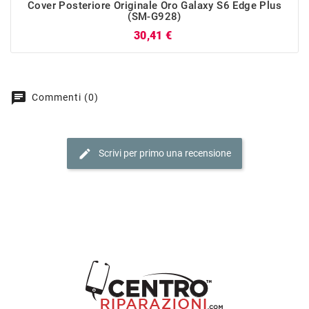
Cover Posteriore Originale Oro Galaxy S6 Edge Plus
(SM-G928)
Prezzo
30,41 €
chat
Commenti (0)
edit
Scrivi per primo una recensione