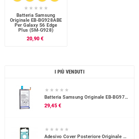





Batteria Samsung
Originale EB-BG928ABE
Per Galaxy S6 Edge
Plus (SM-G928)
Prezzo
20,90 €
I PIÙ VENDUTI





Batteria Samsung Originale EB-BG973ABU Per Galaxy S10 (SM-G973)
Prezzo
29,45 €





Adesivo Cover Posteriore Originale Galaxy S10 (SM-G973)