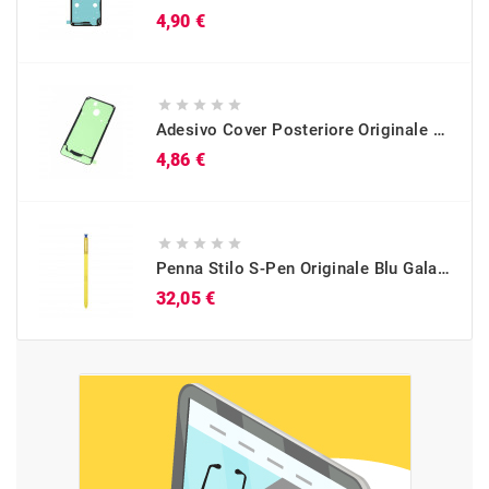
Prezzo
4,90 €





Adesivo Cover Posteriore Originale Galaxy A40 (SM-A405)
Prezzo
4,86 €





Penna Stilo S-Pen Originale Blu Galaxy Note 9 (SM-N960)
Prezzo
32,05 €