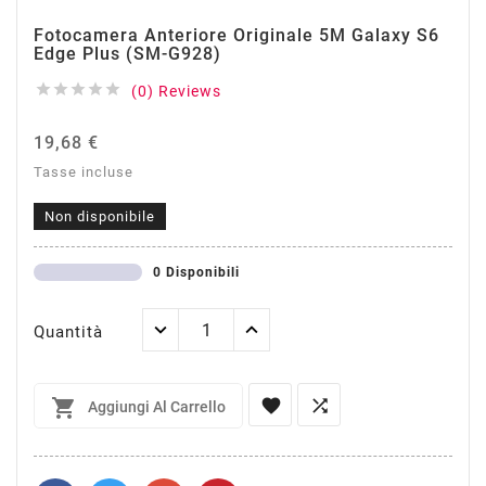
Fotocamera Anteriore Originale 5M Galaxy S6
Edge Plus (SM-G928)





(0) Reviews
19,68 €
Tasse incluse
Non disponibile
0 Disponibili
Quantità



Aggiungi Al Carrello