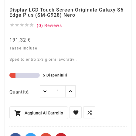
Display LCD Touch Screen Originale Galaxy S6
Edge Plus (SM-G928) Nero





(0) Reviews
191,32 €
Tasse incluse
Spedito entro 2-3 giorni lavorativi.
5 Disponibili
Quantità



Aggiungi Al Carrello