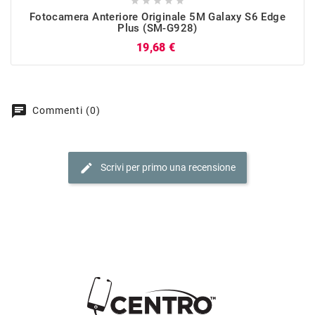





Fotocamera Anteriore Originale 5M Galaxy S6 Edge
Plus (SM-G928)
Prezzo
19,68 €
chat
Commenti (0)
edit
Scrivi per primo una recensione