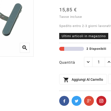
15,85 €
Tasse incluse
Spedito entro 2-3 giorni lavorati
Ultimi articoli in magazzino

2 Disponibili
Quantità

Aggiungi Al Carrello