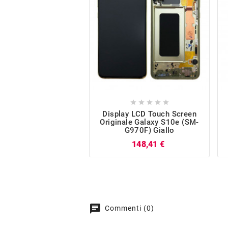





Display LCD Touch Screen
Originale Galaxy S10e (SM-
G970F) Giallo
Prezzo
148,41 €
chat
Commenti (0)