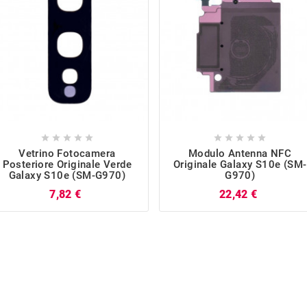










Vetrino Fotocamera
Modulo Antenna NFC
Posteriore Originale Verde
Originale Galaxy S10e (SM-
Galaxy S10e (SM-G970)
G970)
Prezzo
Prezzo
7,82 €
22,42 €