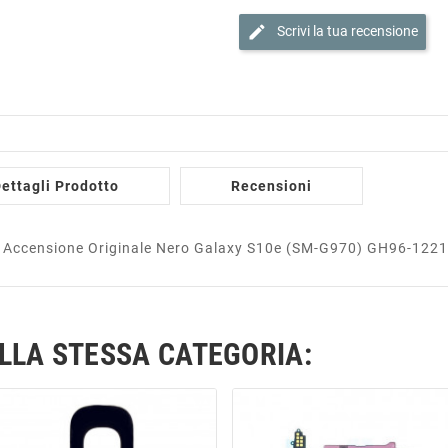
edit
Scrivi la tua recensione
ettagli Prodotto
Recensioni
to Accensione Originale Nero Galaxy S10e (SM-G970) GH96-122
ELLA STESSA CATEGORIA: