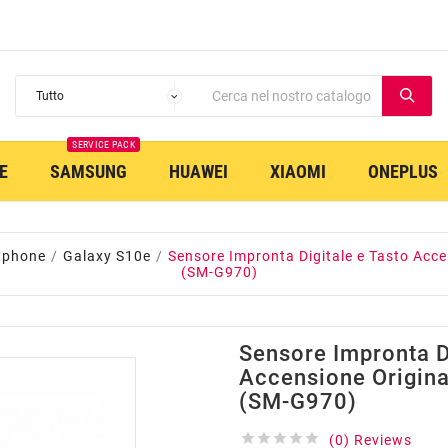
SERVICE PACK
E
SAMSUNG
HUAWEI
XIAOMI
ONEPLUS
tphone
Galaxy S10e
Sensore Impronta Digitale e Tasto Acce
(SM-G970)
Sensore Impronta Di
Accensione Origin
(SM-G970)





(0) Reviews