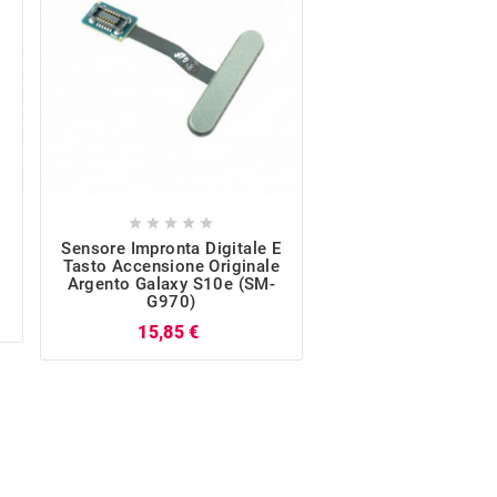










Sensore Impronta Digitale E
Altoparlante Suo
Tasto Accensione Originale
Originale Galaxy S
Argento Galaxy S10e (SM-
G970)
G970)
P
22,07 €
Prezzo
15,85 €