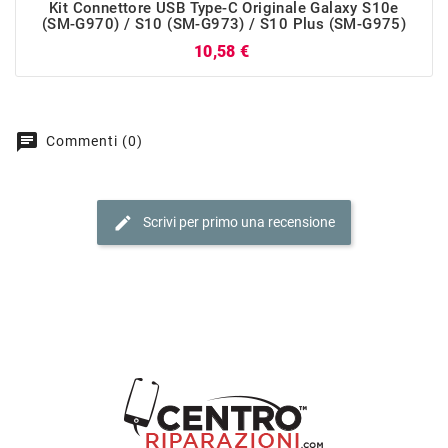
Kit Connettore USB Type-C Originale Galaxy S10e
(SM-G970) / S10 (SM-G973) / S10 Plus (SM-G975)
Prezzo
10,58 €
chat
Commenti (0)
edit
Scrivi per primo una recensione