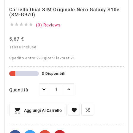
Carrello Dual SIM Originale Nero Galaxy S10e
(SM-G970)





(0) Reviews
5,67 €
Tasse incluse
Spedito entro 2-3 giorni lavorativi.
3 Disponibili
Quantità



Aggiungi Al Carrello