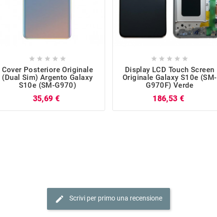










Cover Posteriore Originale
Display LCD Touch Screen
(Dual Sim) Argento Galaxy
Originale Galaxy S10e (SM-
S10e (SM-G970)
G970F) Verde
Prezzo
Prezzo
35,69 €
186,53 €
edit
Scrivi per primo una recensione