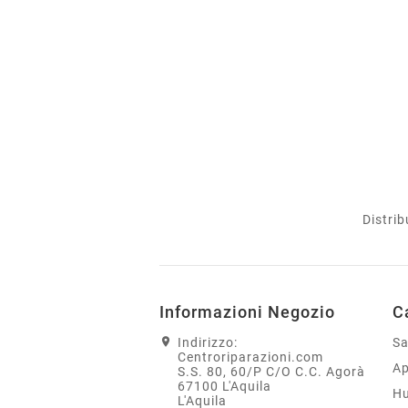
Distrib
Informazioni Negozio
C
Indirizzo:
S
Centroriparazioni.com
Ap
S.S. 80, 60/P C/O C.C. Agorà
67100 L'Aquila
H
L'Aquila