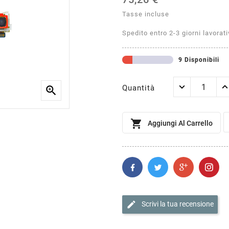
Tasse incluse
Spedito entro 2-3 giorni lavorati
9 Disponibili
Quantità


Aggiungi Al Carrello
edit
Scrivi la tua recensione