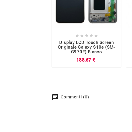





Display LCD Touch Screen
Originale Galaxy S10e (SM-
G970F) Bianco
Prezzo
188,67 €
chat
Commenti (0)