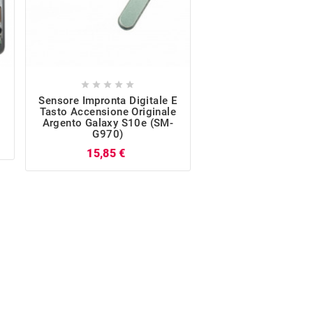










Sensore Impronta Digitale E
Altoparlante Suo
Tasto Accensione Originale
Originale Galaxy S
Argento Galaxy S10e (SM-
G970)
G970)
P
22,07 €
Prezzo
15,85 €