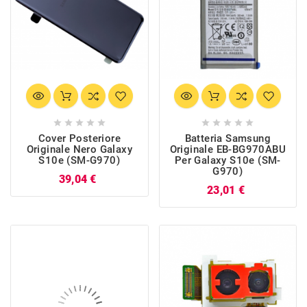










Cover Posteriore
Batteria Samsung
Originale Nero Galaxy
Originale EB-BG970ABU
S10e (SM-G970)
Per Galaxy S10e (SM-
G970)
Prezzo
39,04 €
Prezzo
23,01 €