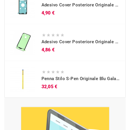
Adesivo Cover Posteriore Originale Galaxy S10 (SM-G973)
Prezzo
4,90 €





Adesivo Cover Posteriore Originale Galaxy A40 (SM-A405)
Prezzo
4,86 €





Penna Stilo S-Pen Originale Blu Galaxy Note 9 (SM-N960)
Prezzo
32,05 €