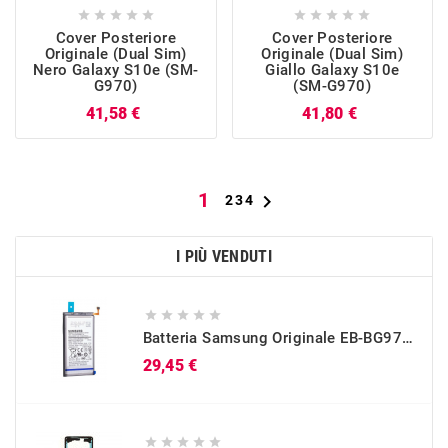










Cover Posteriore
Cover Posteriore
Originale (Dual Sim)
Originale (Dual Sim)
Nero Galaxy S10e (SM-
Giallo Galaxy S10e
G970)
(SM-G970)
Prezzo
Prezzo
41,58 €
41,80 €
1

2
3
4
I PIÙ VENDUTI





Batteria Samsung Originale EB-BG973ABU Per Galaxy S10 (SM-G973)
Prezzo
29,45 €




