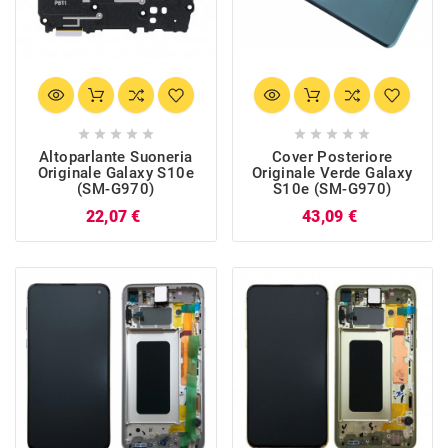










Altoparlante Suoneria
Cover Posteriore
Originale Galaxy S10e
Originale Verde Galaxy
(SM-G970)
S10e (SM-G970)
Prezzo
Prezzo
22,07 €
43,09 €