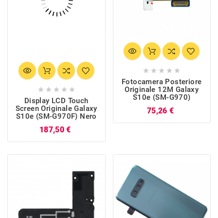





Fotocamera Posteriore
Originale 12M Galaxy





S10e (SM-G970)
Display LCD Touch
Screen Originale Galaxy
Prezzo
75,26 €
S10e (SM-G970F) Nero
Prezzo
187,50 €