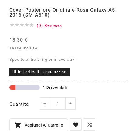
Cover Posteriore Originale Rosa Galaxy A5
2016 (SM-A510)





(0) Reviews
18,30 €
Tasse incluse
Spedito entro 2-3 giorni lavorativi.
Ultimi articoli in magazzino
1 Disponibili
Quantità



Aggiungi Al Carrello