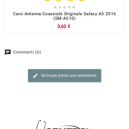





Cavo Antenna Coassiale Originale Galaxy A5 2016
(SM-A510)
Prezzo
3,62 €
chat
Commenti (0)
edit
Scrivi per primo una recensione