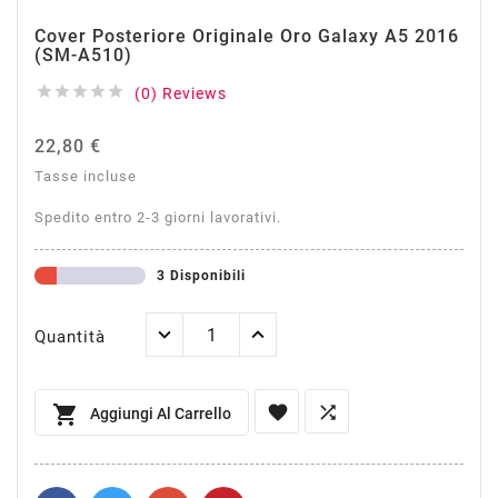
Cover Posteriore Originale Oro Galaxy A5 2016
(SM-A510)





(0) Reviews
22,80 €
Tasse incluse
Spedito entro 2-3 giorni lavorativi.
3 Disponibili
Quantità



Aggiungi Al Carrello