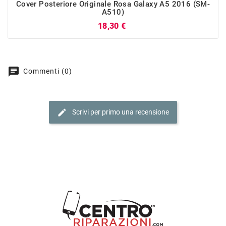
Cover Posteriore Originale Rosa Galaxy A5 2016 (SM-
A510)
Prezzo
18,30 €
chat
Commenti (0)
edit
Scrivi per primo una recensione