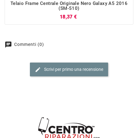
Telaio Frame Centrale Originale Nero Galaxy A5 2016
(SM-510)
Prezzo
18,37 €
chat
Commenti (0)
edit
Scrivi per primo una recensione