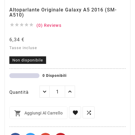
Altoparlante Originale Galaxy A5 2016 (SM-
A510)





(0) Reviews
6,34 €
Tasse incluse
Non disponibile
0 Disponibili
Quantità



Aggiungi Al Carrello