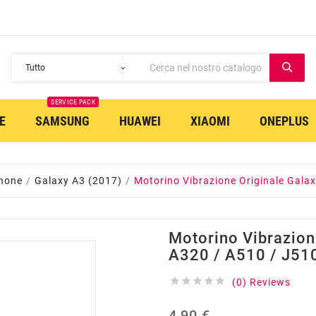
SERVICE PACK
E
SAMSUNG
HUAWEI
XIAOMI
ONEPLUS
hone
Galaxy A3 (2017)
Motorino Vibrazione Originale Gala
Motorino Vibrazion
A320 / A510 / J51





(0) Reviews
4,90 €