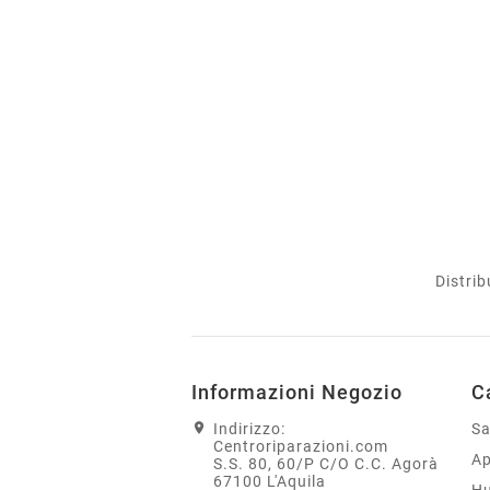
Distrib
Informazioni Negozio
C
Indirizzo:
S
Centroriparazioni.com
Ap
S.S. 80, 60/P C/O C.C. Agorà
67100 L'Aquila
H