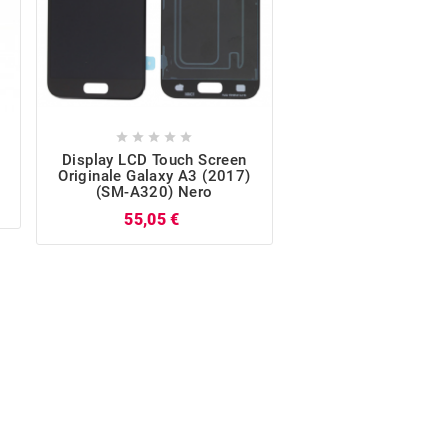










Display LCD Touch Screen
Altoparlante Ori
Originale Galaxy A3 (2017)
Galaxy A3 2017 (S
(SM-A320) Nero
/ A5 2017 (SM-
Prezzo
Pr
55,05 €
8,39 €