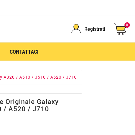
0
Registrati
CONTATTACI
xy A320 / A510 / J510 / A520 / J710
e Originale Galaxy
0 / A520 / J710