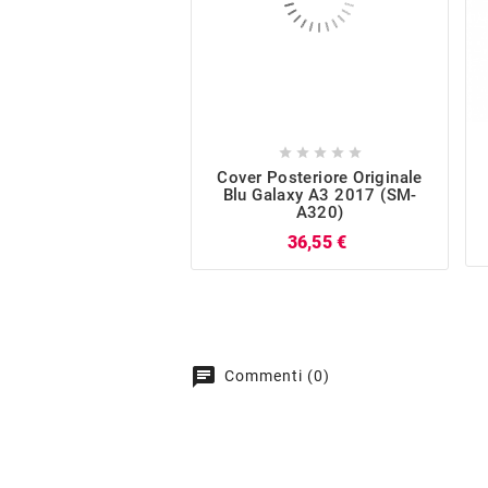





Cover Posteriore Originale
Blu Galaxy A3 2017 (SM-
A320)
Prezzo
36,55 €
chat
Commenti (0)