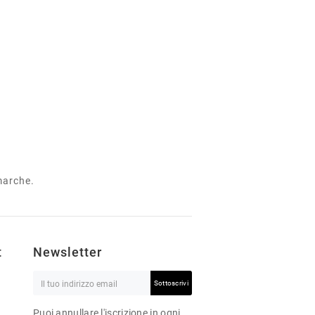
 marche.
t
Newsletter
Sottoscrivi
Puoi annullare l'iscrizione in ogni