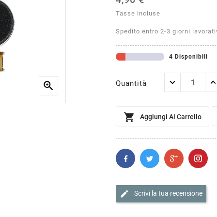
Tasse incluse
Spedito entro 2-3 giorni lavorati
4 Disponibili
Quantità


Aggiungi Al Carrello
edit
Scrivi la tua recensione