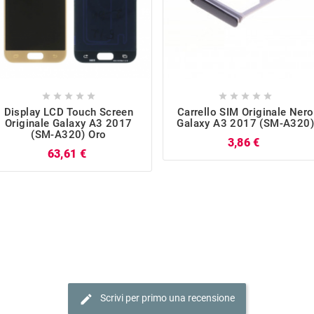










Display LCD Touch Screen
Carrello SIM Originale Nero
Originale Galaxy A3 2017
Galaxy A3 2017 (SM-A320)
(SM-A320) Oro
Prezzo
3,86 €
Prezzo
63,61 €
edit
Scrivi per primo una recensione