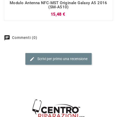
Modulo Antenna NFC-MST Originale Galaxy A5 2016
(SM-A510)
Prezzo
15,48 €
chat
Commenti (0)
edit
Scrivi per primo una recensione