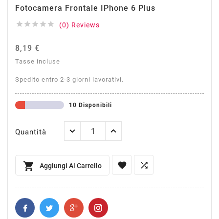
Fotocamera Frontale IPhone 6 Plus





(0) Reviews
8,19 €
Tasse incluse
Spedito entro 2-3 giorni lavorativi.
10 Disponibili
Quantità



Aggiungi Al Carrello