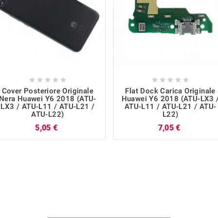










Cover Posteriore Originale
Flat Dock Carica Originale
Nera Huawei Y6 2018 (ATU-
Huawei Y6 2018 (ATU-LX3 
LX3 / ATU-L11 / ATU-L21 /
ATU-L11 / ATU-L21 / ATU-
ATU-L22)
L22)
Prezzo
Prezzo
5,05 €
7,05 €