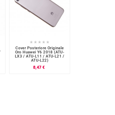










Cover Posteriore Originale
Batteria Originale 
/
Oro Huawei Y6 2018 (ATU-
Smart / Y6 2018 /
LX3 / ATU-L11 / ATU-L21 /
Pr
9,87 €
ATU-L22)
Prezzo
8,47 €