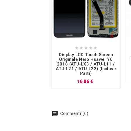





Display LCD Touch Screen
Originale Nero Huawei Y6
2018 (ATU-LX3 / ATU-L11 /
ATU-L21 / ATU-L22) (incluse
Parti)
Prezzo
16,86 €
chat
Commenti (0)