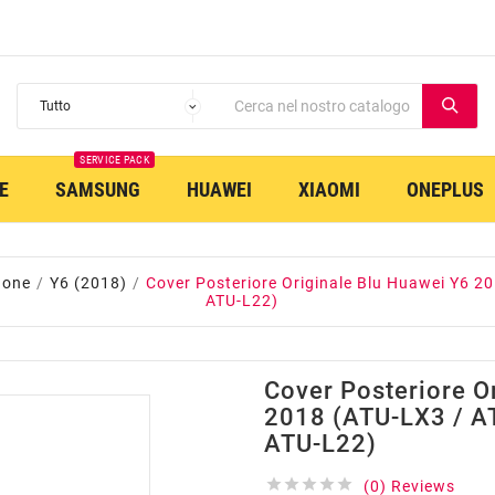
SERVICE PACK
E
SAMSUNG
HUAWEI
XIAOMI
ONEPLUS
hone
Y6 (2018)
Cover Posteriore Originale Blu Huawei Y6 2
ATU-L22)
Cover Posteriore O
2018 (ATU-LX3 / A
ATU-L22)





(0) Reviews