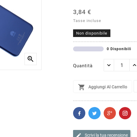
3,84 €
Tasse incluse
Non disponibile
0 Disponibili

Quantità

Aggiungi Al Carrello
edit
Scrivi la tua recensione