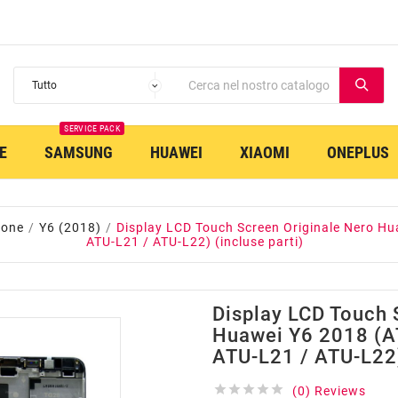
SERVICE PACK
E
SAMSUNG
HUAWEI
XIAOMI
ONEPLUS
hone
Y6 (2018)
Display LCD Touch Screen Originale Nero Hu
ATU-L21 / ATU-L22) (incluse parti)
Display LCD Touch 
Huawei Y6 2018 (A
ATU-L21 / ATU-L22)





(0) Reviews