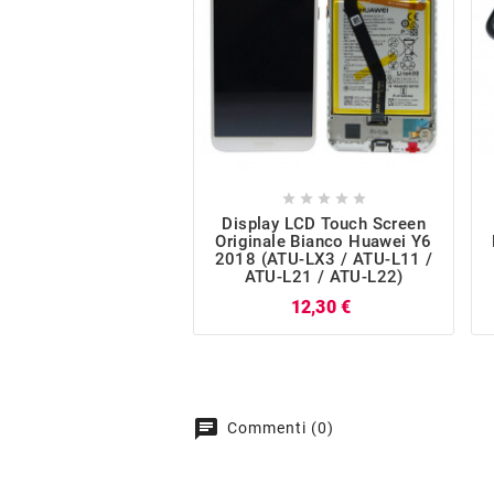





Display LCD Touch Screen
Originale Bianco Huawei Y6
2018 (ATU-LX3 / ATU-L11 /
ATU-L21 / ATU-L22)
Prezzo
12,30 €
chat
Commenti (0)