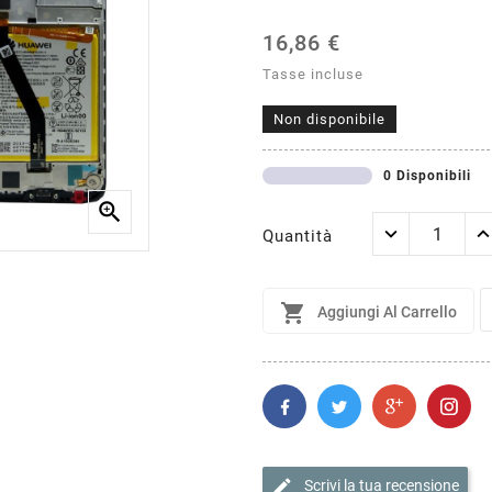
16,86 €
Tasse incluse
Non disponibile
0 Disponibili

Quantità

Aggiungi Al Carrello
edit
Scrivi la tua recensione