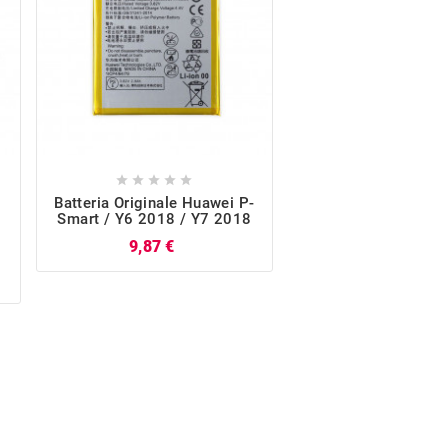










Batteria Originale Huawei P-
Flat Dock Carica O
Smart / Y6 2018 / Y7 2018
Huawei Y6 2018 (A
ATU-L11 / ATU-L21
Prezzo
9,87 €
L22)
Pr
7,05 €