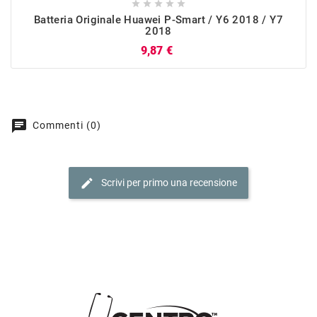





Batteria Originale Huawei P-Smart / Y6 2018 / Y7
2018
Prezzo
9,87 €
chat
Commenti (0)
edit
Scrivi per primo una recensione