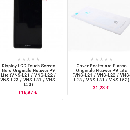










Display LCD Touch Screen
Cover Posteriore Bianca
Nero Originale Huawei P9
Originale Huawei P9 Lite
Lite (VNS-L21 / VNS-L22 /
(VNS-L21 / VNS-L22 / VNS
VNS-L23 / VNS-L31 / VNS-
L23 / VNS-L31 / VNS-L53)
L53)
Prezzo
21,23 €
Prezzo
116,97 €