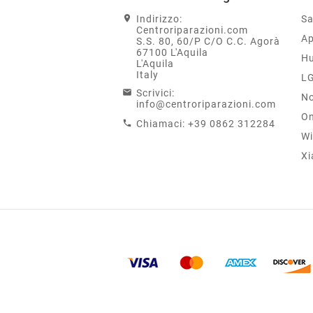
Indirizzo:
S
Centroriparazioni.com
Ap
S.S. 80, 60/P C/O C.C. Agorà
67100 L'Aquila
H
L'Aquila
Italy
L
Scrivici:
No
info@centroriparazioni.com
On
Chiamaci:
+39 0862 312284
Wi
Xi