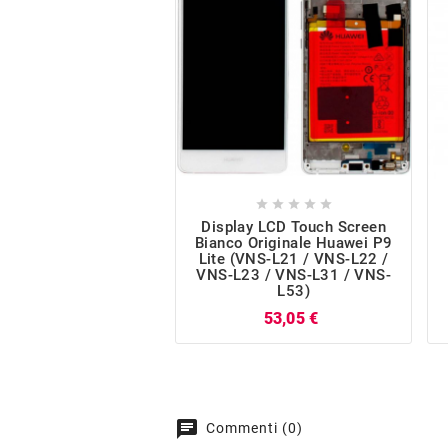





Display LCD Touch Screen
Bianco Originale Huawei P9
Lite (VNS-L21 / VNS-L22 /
VNS-L23 / VNS-L31 / VNS-
L53)
Prezzo
53,05 €
chat
Commenti (0)