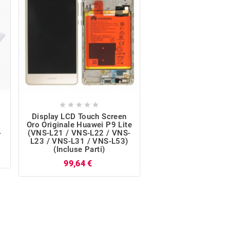










Display LCD Touch Screen
Cover Posterior
Oro Originale Huawei P9 Lite
Huawei P9 Lite (V
-
(VNS-L21 / VNS-L22 / VNS-
VNS-L22 / VNS-L23
L23 / VNS-L31 / VNS-L53)
L31 / VNS-L53)
(incluse Parti)
Sensore Impronta D
Prezzo
P
99,64 €
21,96 €