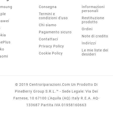
amsung
Consegna
Informazioni
personali
ple
Termini e
condizioni d'uso
Restituzione
uawei
prodotto
Chi siamo
G
Ordini
Pagamento sicuro
kia
Note di credito
Contattaci
ePlus
Indirizzi
Privacy Policy
ko
Le mie liste dei
Cookie Policy
desideri
aomi
© 2019 Centroriparazioni.com Un Prodotto Di
PineBerry Group S.r.l.™ - Sede Legale: Via Dei
Farnese, 10 67100 L'Aquila (AQ) Italy R.E.A. AQ-
133687 Partita IVA 01958160663