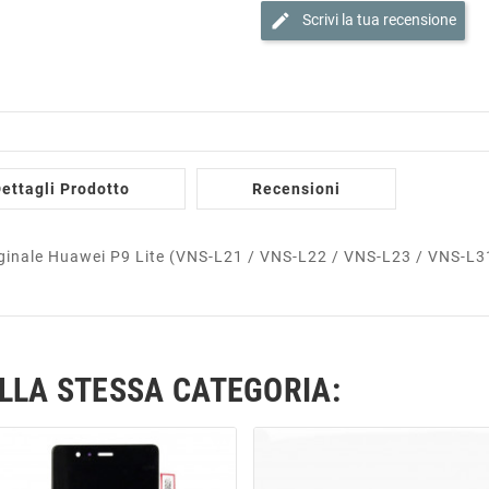
edit
Scrivi la tua recensione
ettagli Prodotto
Recensioni
ginale Huawei P9 Lite (VNS-L21 / VNS-L22 / VNS-L23 / VNS-L3
ELLA STESSA CATEGORIA: