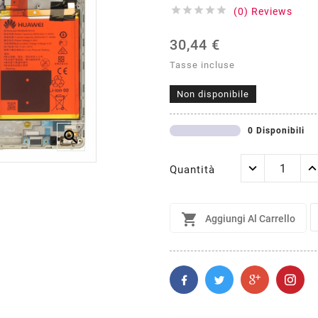





(0) Reviews
30,44 €
Tasse incluse
Non disponibile
0 Disponibili

Quantità

Aggiungi Al Carrello