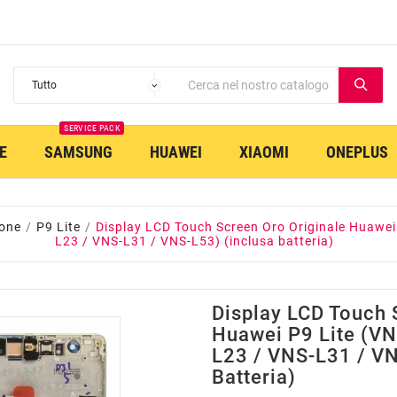
SERVICE PACK
E
SAMSUNG
HUAWEI
XIAOMI
ONEPLUS
one
P9 Lite
Display LCD Touch Screen Oro Originale Huawei
L23 / VNS-L31 / VNS-L53) (inclusa batteria)
Display LCD Touch 
Huawei P9 Lite (V
L23 / VNS-L31 / VN
Batteria)