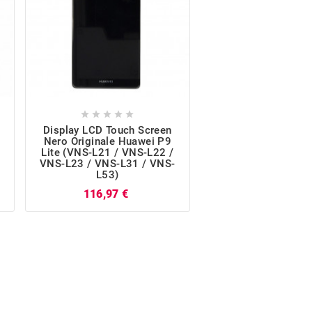










Display LCD Touch Screen
Cover Posteriore 
Nero Originale Huawei P9
Originale Huawei 
Lite (VNS-L21 / VNS-L22 /
(VNS-L21 / VNS-L2
VNS-L23 / VNS-L31 / VNS-
L23 / VNS-L31 / V
L53)
P
21,23 €
Prezzo
116,97 €