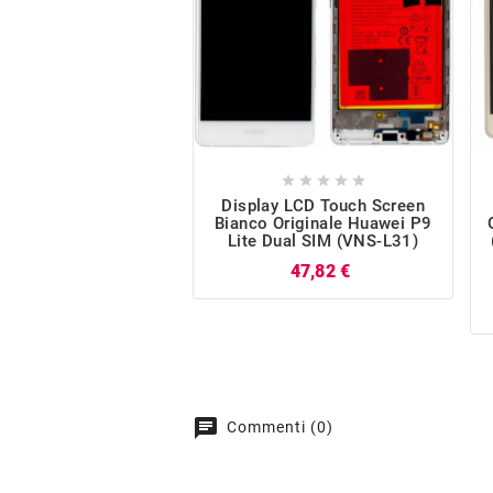





Display LCD Touch Screen
Bianco Originale Huawei P9
Lite Dual SIM (VNS-L31)
Prezzo
47,82 €
chat
Commenti (0)