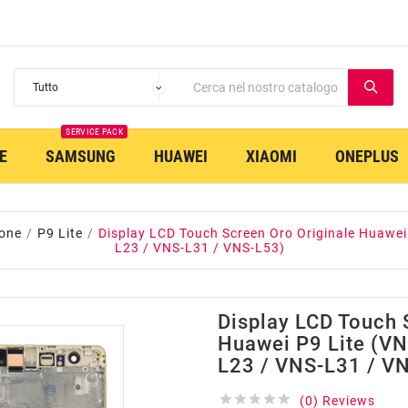
SERVICE PACK
E
SAMSUNG
HUAWEI
XIAOMI
ONEPLUS
one
P9 Lite
Display LCD Touch Screen Oro Originale Huawei
L23 / VNS-L31 / VNS-L53)
Display LCD Touch 
Huawei P9 Lite (V
L23 / VNS-L31 / V





(0) Reviews