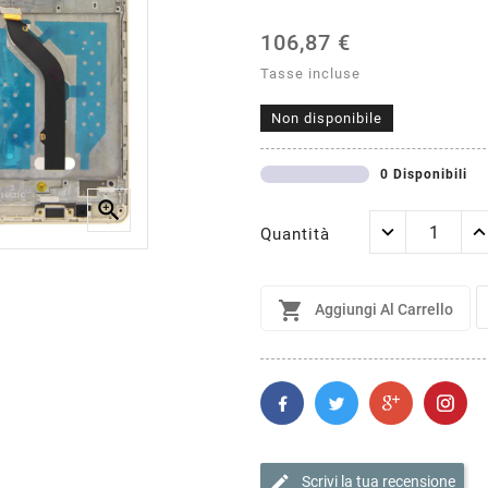
106,87 €
Tasse incluse
Non disponibile
0 Disponibili

Quantità

Aggiungi Al Carrello
edit
Scrivi la tua recensione