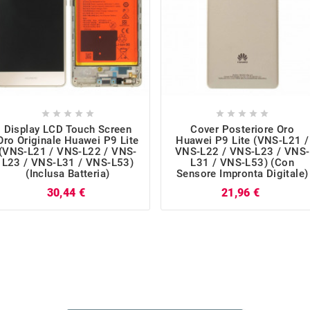










Display LCD Touch Screen
Cover Posteriore Oro
Oro Originale Huawei P9 Lite
Huawei P9 Lite (VNS-L21 /
(VNS-L21 / VNS-L22 / VNS-
VNS-L22 / VNS-L23 / VNS-
L23 / VNS-L31 / VNS-L53)
L31 / VNS-L53) (con
(inclusa Batteria)
Sensore Impronta Digitale)
Prezzo
Prezzo
30,44 €
21,96 €