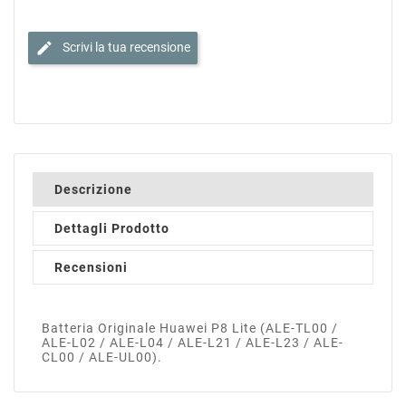
edit
Scrivi la tua recensione
Descrizione
Dettagli Prodotto
Recensioni
Batteria Originale Huawei P8 Lite (ALE-TL00 /
ALE-L02 / ALE-L04 / ALE-L21 / ALE-L23 / ALE-
CL00 / ALE-UL00).