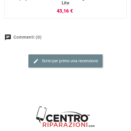
Lite
Prezzo
43,16 €
chat
Commenti (0)
edit
Scrivi per primo una recensione