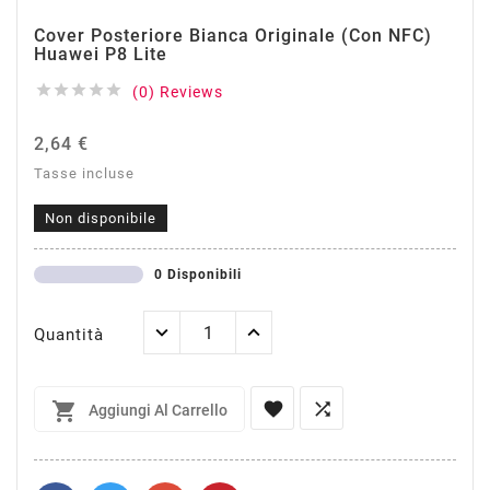
Cover Posteriore Bianca Originale (con NFC)
Huawei P8 Lite





(0) Reviews
2,64 €
Tasse incluse
Non disponibile
0 Disponibili
Quantità



Aggiungi Al Carrello