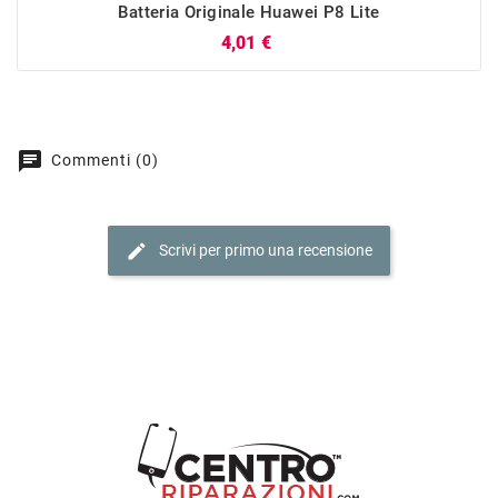
Batteria Originale Huawei P8 Lite
Prezzo
4,01 €
chat
Commenti (0)
edit
Scrivi per primo una recensione