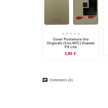





Cover Posteriore Oro
Originale (con NFC) Huawei
P8 Lite
Prezzo
2,85 €
chat
Commenti (0)