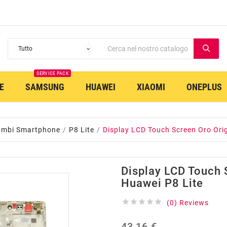
SERVICE PACK
E
SAMSUNG
HUAWEI
XIAOMI
ONEPLUS
ambi Smartphone
P8 Lite
Display LCD Touch Screen Oro Orig
Display LCD Touch 
Huawei P8 Lite





(0) Reviews
43,16 €