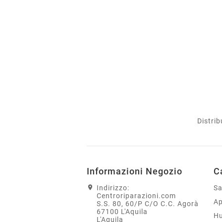
Distrib
Informazioni Negozio
C
Indirizzo:
S
Centroriparazioni.com
Ap
S.S. 80, 60/P C/O C.C. Agorà
67100 L'Aquila
H
L'Aquila