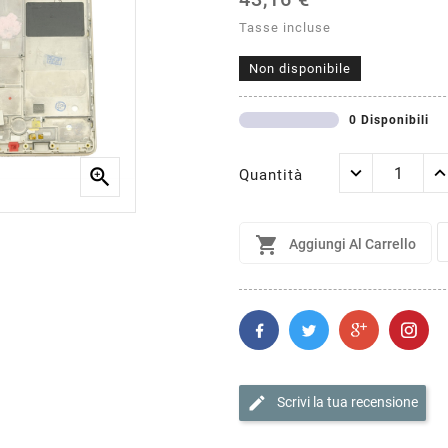
Tasse incluse
Non disponibile
0 Disponibili

Quantità

Aggiungi Al Carrello
edit
Scrivi la tua recensione