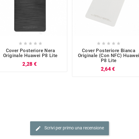










Cover Posteriore Nera
Cover Posteriore Bianca
Originale Huawei P8 Lite
Originale (con NFC) Huawe
P8 Lite
Prezzo
2,28 €
Prezzo
2,64 €
edit
Scrivi per primo una recensione