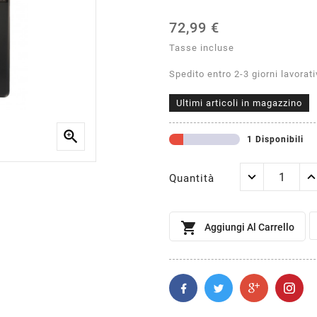
72,99 €
Tasse incluse
Spedito entro 2-3 giorni lavorati
Ultimi articoli in magazzino

1 Disponibili
Quantità

Aggiungi Al Carrello