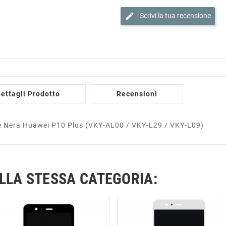
edit
Scrivi la tua recensione
ettagli Prodotto
Recensioni
le Nera Huawei P10 Plus (VKY-AL00 / VKY-L29 / VKY-L09)
ELLA STESSA CATEGORIA: