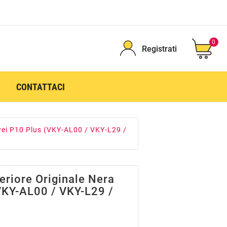
0
Registrati
CONTATTACI
wei P10 Plus (VKY-AL00 / VKY-L29 /
riore Originale Nera
VKY-AL00 / VKY-L29 /