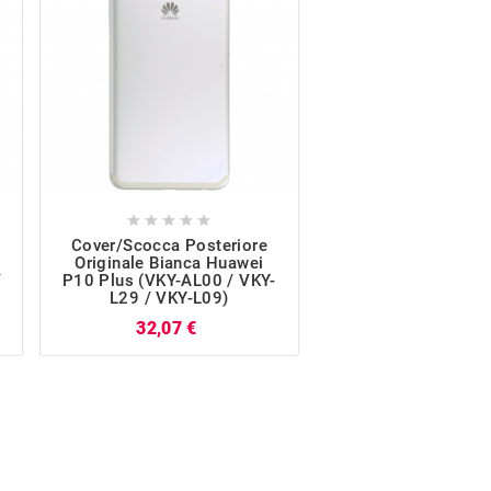










Cover/Scocca Posteriore
Fotocamera Post
Originale Bianca Huawei
Originale 12M Hua
/
P10 Plus (VKY-AL00 / VKY-
Plus (VKY-AL00 / V
L29 / VKY-L09)
VKY-L09)
Prezzo
P
32,07 €
61,55 €