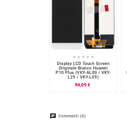





Display LCD Touch Screen
Originale Bianco Huawei
P10 Plus (VKY-AL00 / VKY-
L29 / VKY-L09)
Prezzo
94,09 €
chat
Commenti (0)