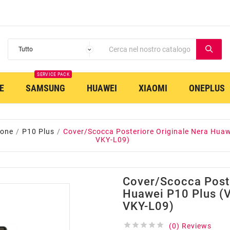
SERVICE PACK
E
SAMSUNG
HUAWEI
XIAOMI
ONEPLUS
hone
P10 Plus
Cover/Scocca Posteriore Originale Nera Hua
VKY-L09)
Cover/Scocca Poste
Huawei P10 Plus (
VKY-L09)





(0) Reviews