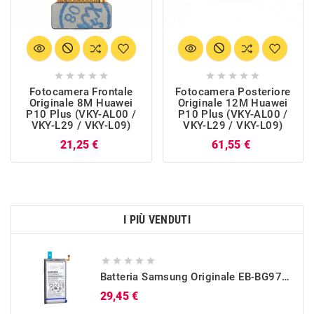










Fotocamera Frontale
Fotocamera Posteriore
Originale 8M Huawei
Originale 12M Huawei
P10 Plus (VKY-AL00 /
P10 Plus (VKY-AL00 /
VKY-L29 / VKY-L09)
VKY-L29 / VKY-L09)
Prezzo
Prezzo
21,25 €
61,55 €
I PIÙ VENDUTI





Batteria Samsung Originale EB-BG973ABU Per Galaxy S10 (SM-G973)
Prezzo
29,45 €