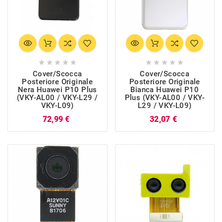










Cover/Scocca
Cover/Scocca
Posteriore Originale
Posteriore Originale
Nera Huawei P10 Plus
Bianca Huawei P10
(VKY-AL00 / VKY-L29 /
Plus (VKY-AL00 / VKY-
VKY-L09)
L29 / VKY-L09)
Prezzo
Prezzo
72,99 €
32,07 €