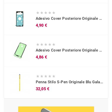





Adesivo Cover Posteriore Originale Galaxy S10 (SM-G973)
Prezzo
4,90 €





Adesivo Cover Posteriore Originale Galaxy A40 (SM-A405)
Prezzo
4,86 €





Penna Stilo S-Pen Originale Blu Galaxy Note 9 (SM-N960)
Prezzo
32,05 €