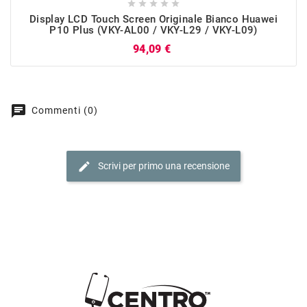





Display LCD Touch Screen Originale Bianco Huawei
P10 Plus (VKY-AL00 / VKY-L29 / VKY-L09)
Prezzo
94,09 €
chat
Commenti (0)
edit
Scrivi per primo una recensione