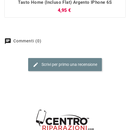
Tasto Home (incluso Flat) Argento IPhone 6S
Prezzo
4,95 €
chat
Commenti (0)
edit
Scrivi per primo una recensione