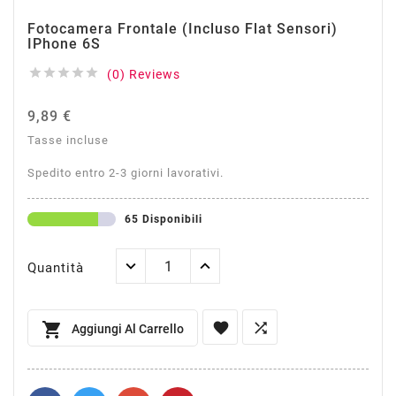
Fotocamera Frontale (incluso Flat Sensori)
IPhone 6S





(0) Reviews
9,89 €
Tasse incluse
Spedito entro 2-3 giorni lavorativi.
65 Disponibili
Quantità



Aggiungi Al Carrello